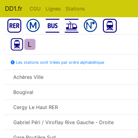
DD1.fr
CGU
Lignes
Stations
L
Les stations sont triées par ordre alphabétique
Achères Ville
Bougival
Cergy Le Haut RER
Gabriel Péri / Viroflay Rive Gauche - Droite
Gare Routière Sud