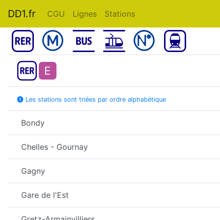
DD1.fr
CGU
Lignes
Stations
E
Les stations sont triées par ordre alphabétique
Bondy
Chelles - Gournay
Gagny
Gare de l'Est
Gretz-Armainvilliers