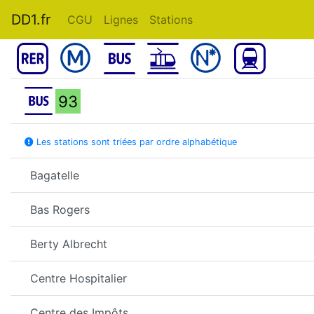
DD1.fr
CGU
Lignes
Stations
93
Les stations sont triées par ordre alphabétique
Bagatelle
Bas Rogers
Berty Albrecht
Centre Hospitalier
Centre des Impôts