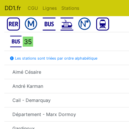
DD1.fr
CGU
Lignes
Stations
35
Les stations sont triées par ordre alphabétique
Aimé Césaire
André Karman
Cail - Demarquay
Département - Marx Dormoy
Gardinoux