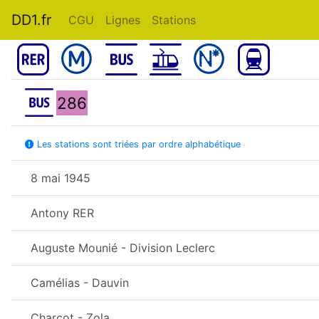
DD1.fr
CGU
Lignes
Stations
286
Les stations sont triées par ordre alphabétique
8 mai 1945
Antony RER
Auguste Mounié - Division Leclerc
Camélias - Dauvin
Charcot - Zola