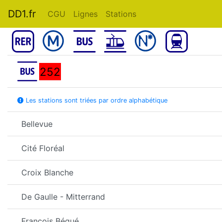
DD1.fr
CGU
Lignes
Stations
252
Les stations sont triées par ordre alphabétique
Bellevue
Cité Floréal
Croix Blanche
De Gaulle - Mitterrand
François Bégué